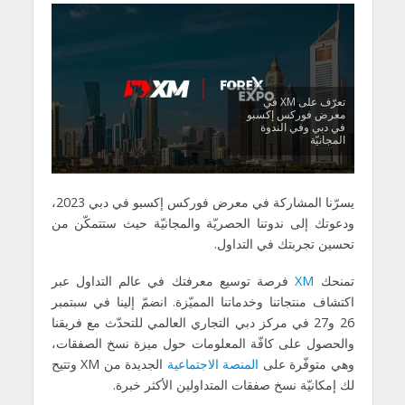
تعرّف على XM في
معرض فوركس إكسبو
في دبي وفي الندوة
المجانيّة
يسرّنا المشاركة في معرض فوركس إكسبو في دبي 2023،
ودعوتك إلى ندوتنا الحصريّة والمجانيّة حيث ستتمكّن من
تحسين تجربتك في التداول.
تمنحك
XM
فرصة توسيع معرفتك في عالم التداول عبر
اكتشاف منتجاتنا وخدماتنا المميّزة. انضمّ إلينا في سبتمبر
26 و27 في مركز دبي التجاري العالمي للتحدّث مع فريقنا
والحصول على كافّة المعلومات حول ميزة نسخ الصفقات،
وهي متوفّرة على
المنصة
الاجتماعية
الجديدة من XM وتتيح
لك إمكانيّة نسخ صفقات المتداولين الأكثر خبرة.