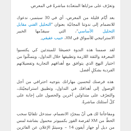
وتعرّف على مزاياها المتعدّدة مباشرةً في المعرض.
بعد أيّام قليلة من المعرض، أي في 30 سبتمبر، ندعوك
للانضمام إلى ندوتنا المجانيّة بعنوان “
التحليل
الفني
مقابل
التحليل
الأساسي
“، التي سيقدّمها الخبير
الاستراتيجي للأسواق في XM،
حبيب
عقيقي
.
لقد صممنا هذه الندوة خصيصًا للمبتدئين كي يكتسبوا
المعرفة والثقة اللازمة وتطبيقها خلال التداول، ويتمكّنوا من
اختيار النهج الذي يتوافق مع أهدافهم التجارية وتفضيلاتهم
الفردية بشكلٍ أفضل.
هذه فرصتك لتحسين مهاراتك بتوجيه احترافي من أجل
الوصول إلى أهدافك في التداول، وتطبيق استراتيجيّتك،
والتعرّف على متداولين آخرين والحصول على إجابة على
كلّ أسئلتك مباشرةً.
ومفاجأتنا لك هي أنّ بمجرّد الانضمام، ستدخل تلقائيًا سحب
الحظّ من XM لفرصة الفوز بكمبيوتر محمول بشاشة لمس
من ديل أو جهاز أيفون 14 – وسيتمّ الإعلان عن الفائزين