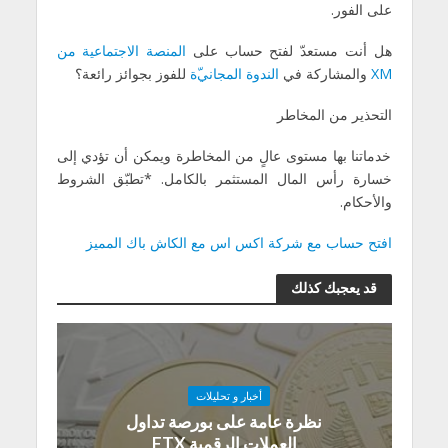
على الفور.
هل أنت مستعدّ لفتح حساب على
المنصة
الاجتماعية
من
XM
والمشاركة في
الندوة
المجاني
ة
للفوز بجوائز رائعة؟
التحذير من المخاطر
خدماتنا بها مستوى عالٍ من المخاطرة ويمكن أن تؤدي إلى
خسارة رأس المال المستثمر بالكامل. *تطبّق الشروط
والأحكام.
افتح حساب مع شركة اكس اس مع الكاش باك المميز
قد يعجبك كذلك
أخبار و تحليلات
نظرة عامة على بورصة تداول
العملات الرقمية FTX