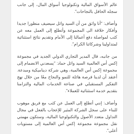
عالم الأسواق المالية وتكنولوجيا أسواق المال، إلى جانب
سجله الحافل بالنجاحات”.
وأضاف: “أنا واثق من أن السيد وائل سيضيف منظورا جديدا
وأفكار خلاقة الى المجموعة وأتطلع إلى العمل معه عن
كثب لمواصلة دفع أعمالنا إلى الأمام وتقديم نتائج استثنائية
لمتداولينا وشركائنا الكرام”.
من جانبه، قال المدير التجاري الدولي الجديد في مجموعة
إكس أس العالمية السيد وائل حماد: “يسعدني الانضمام إلى
مجموعة إكس أس العالمية، وهي شركة ديناميكية ومبدعة.
أعتقد أن لدينا فرصة هائلة للنمو والنجاح معًا من خلال نهج
التفكير المستقبلي في صناعة الخدمات المالية والتزامنا
بتقديم خدمة استثنائية للعملاء”.
وأضاف: إنني أتطلع إلى العمل عن كثب مع فريق موهوب
للبناء على سجل الشركة المثير للإعجاب بالفعل في مجال
التداول متعدد الأصول والتكنولوجيا المالية، وستكون مهمتي
نقل مجموعة مجموعة إكس أس العالمية إلى مستويات
أعلى”.