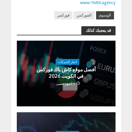
www.YMM.agency
الوسوم
الفوركس
فوركس
قد يعجبك كذلك
اخبار الشركات
أفضل موقع كاش باك فوركس
في الكويت 2026
5 أشهر مضى