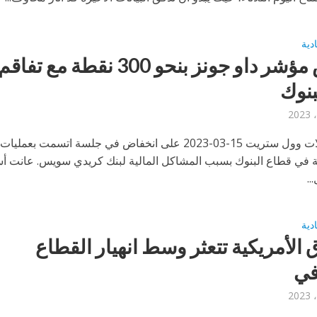
ادية
انخفض مؤشر داو جونز بنحو 300 نقطة مع تفاقم
بنوك
أغلقت تداولات وول ستريت 15-03-2023 على انخفاض في جلسة اتسمت بعمليا
 في قطاع البنوك بسبب المشاكل المالية لبنك كريدي سويس. عانت أ
..
ادية
 الأمريكية تتعثر وسط انهيار القطاع
في