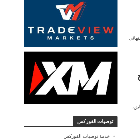
هائي
بق،
توصيات الفوركس
خدمة توصيات الفوركس