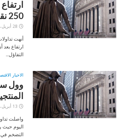
ارتفاع 
250 نقطة
28 أبريل، 2023
ارتفاع بعد 
التفاؤل...
الاخبار الاقتص
وول ست
المنتجي
13 أبريل، 2023
اليوم حيث ر
التضخم في..