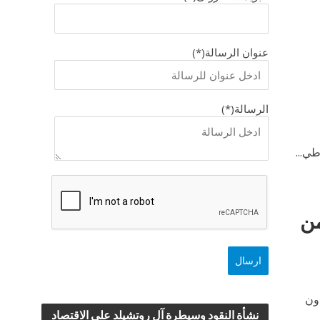
عنوان الرسالة(*)
الرسالة(*)
طي...
ف من
ما دون
نشأة النقود وسيطرة آل روتشيلد علي الاقتصاد