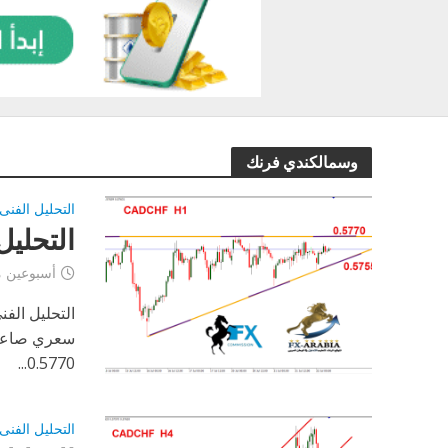
وسمالكندي فرنك
التحليل الفنى
التحليل ا
أسبوعين 
سعري صاعد ،
0.5770...
التحليل الفنى