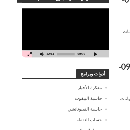
مشغل
الفيديو
نات
12:14
00:00
التحليل اليومي لزوج الكندي فرنك – الجمعة 16-09-
أدوات وبرامج
مفكرة الأخبار
حاسبة البيفوت
انات
حاسبة الفيبوناتشي
حساب النقطة