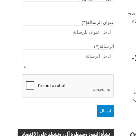
كل واضح
ء
عنوان الرسالة(*)
الرسالة(*)
التحليل اليومي لزوج الكندي فرنك – الخميس 29-
ن
،
التحليل اليومي لزوج الكندي فرنك – الاثنين 19-09-
نشأة النقود وسيطرة آل روتشيلد علي الاقتصاد