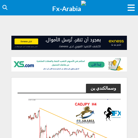
وسمالكندي ين