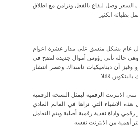
ن برأيه والذي يولي احتمال يصل ل80% ان السعر وصل للقاع بالفعل وتزامن مع اطلاق
 بطياته الكثير
ل عام بشكل متسق على مدار عشرة اعوام
م وهي حالة تأتي رؤوس أموال جديدة لتضخ في
 وفيز أن ديناميكيات ناسداك وعصر انتشار
بالبتكوين قائلا
ني الانترنت الرقمية ليمثل النسخة الرقمية
ذه الاشياء التي نراها في العالم المادي
 رقمي واداة نقدية رقمية أصلية ويتم التعامل
كثر أهمية من الانترنت نفسه