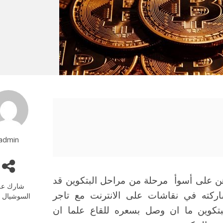
admin
اق الشهير Willy Woo انه مراهن على أسوأ مرحلة من مراحل البتكوين قد
شارك عل
ركته في نقاشات على الانترنت مع تاجر
السوشيال م
Tone V حول سعر البتكوين ما ان وصل بسعره للقاع علما ان