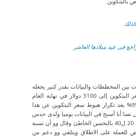
ص بالبتكوين
كذلك
اجع فى عيد مبلادها العاشر
قضي الوقت بين المخططات والبيانات بقدر كبير يجعله
يعرف ان الارقام لا تكذب خاصة بعد وصول سعر البتكوين إلى 3100 دولار في نهاية العام
الماضي مع اعتقاده المبالغ والذي يصل بنسبة 95% بعد تكرار هبوط سعر البتكوين عن هذا
ر حاليا حول 5.351 دولار ليقول نصا أنا أسبح في البيانات يوميا ولدى حدس
أن اتجاه حركة الاسعار وأود القول أن هناك فرصة 20 ل40 بالتخمين الخاطئ وقال وو أن نسبة
غ أقصى انخفاض للعملة على الاطلاق ويتلقي وو دعم من