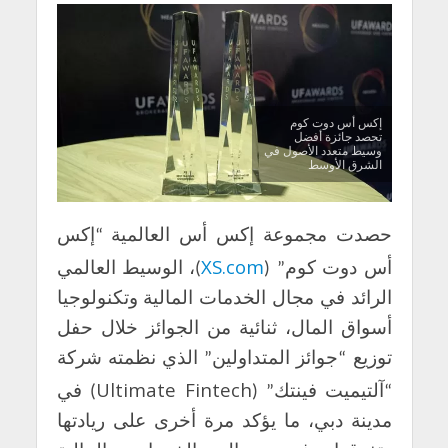
إكس أس دوت كوم
تحصد جائزة أفضل
وسيط متعدد الأصول في
الشرق الأوسط
حصدت مجموعة إكس أس العالمية “إكس
XS.com
أس دوت كوم” (
)، الوسيط العالمي
الرائد في مجال الخدمات المالية وتكنولوجيا
أسواق المال، ثنائية من الجوائز خلال حفل
توزيع “جوائز المتداولين” الذي نظمته شركة
Ultimate Fintech
“آلتيميت فينتك” (
) في
مدينة دبي، ما يؤكد مرة أخرى على ريادتها