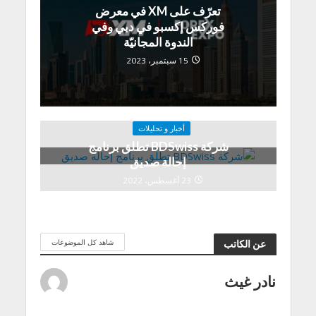
تعرّف على XM في معرض
فوركس إكسبو في دبي وفي
الندوة المجانيّة
15 سبتمبر، 2023
أخبار و تحليلات
شركة BDSwiss تطلق برنامج
إحالة صديق
23 أغسطس، 2022
شاهد كل الموضوعات
عن الكاتب
نادر غيث