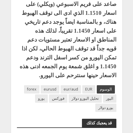
صاعد على فريم الاسبوعي (ويكلي) على
اسعار 1.1510 الذي ادى الى توقف الهبوط
هناك، و بالمناسبة ايضاً يوجد دعم تاريخي
على اسعار 1.1450 تقريباً، لذلك هذه
المناطق او الاسعار تعتبر مستويات دعم
قويه جداً قد توقف الهبوط الحالي، لكن اذا
تمكن اليورو من كسر اسفل الترند ودعم
1.1450 و اغلق شمعة يوم الجمعه ادنى هذه
الاسعار حينها سنترحم على اليورو.
الوسوم
EUR
eur/aud
eurusd
forex
اليور
تحليل اليورو دولار
فوركس
يورو
يورو دولار
قد يعجبك كذلك