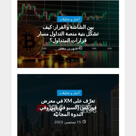
أخبار و تحليلات
بين الشاشة والقرار: كيف
تشكّل بنية منصة التداول مسار
قرارات المتداول؟
شهرين مضى
أخبار و تحليلات
تعرّف على XM في معرض
فوركس إكسبو في دبي وفي
الندوة المجانيّة
15 سبتمبر، 2023